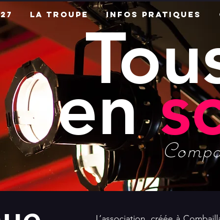
27
La troupe
Infos pratiques
Tou
en
s
Compag
nue
L’association, créée à Combaill