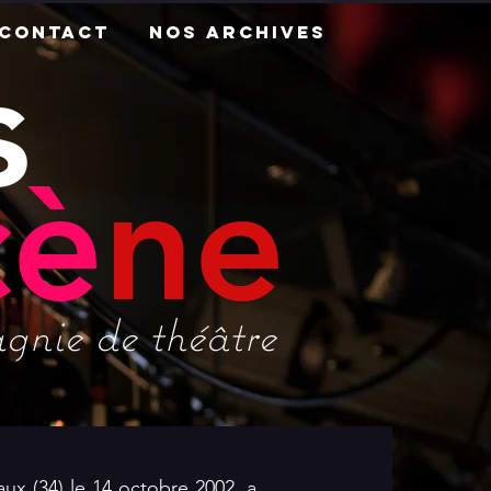
Contact
Nos archives
s
cè
ne
nie de théâtre
aux (34) le 14 octobre 2002, a